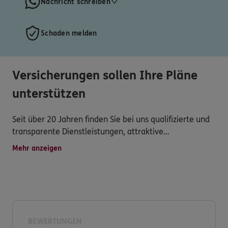
Nachricht schreiben
Schaden melden
Versicherungen sollen Ihre Pläne
unterstützen
Seit über 20 Jahren finden Sie bei uns qualifizierte und
transparente Dienstleistungen, attraktive
Versicherungsprodukte, persönliche Betreuung,
Mehr anzeigen
schnelle Schadensregulierung und vielseitigen Service.
Wir legen sehr großen Wert auf Zuverlässigkeit,
Ehrlichkeit und Vertrauen.
Rufen Sie uns einfach an, schreiben Sie uns oder
BEWERTUNGEN