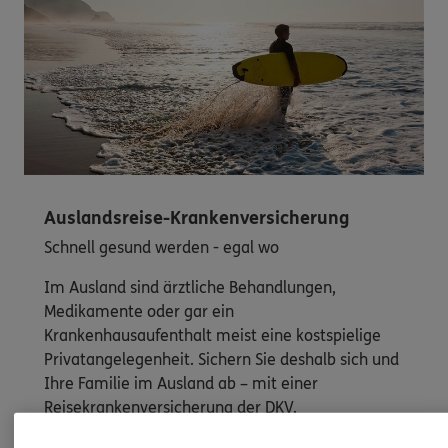
Auslandsreise-Krankenversicherung
Schnell gesund werden - egal wo
Im Ausland sind ärztliche Behandlungen,
Medikamente oder gar ein
Krankenhausaufenthalt meist eine kostspielige
Privatangelegenheit. Sichern Sie deshalb sich und
Ihre Familie im Ausland ab – mit einer
Reisekrankenversicherung der DKV.