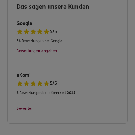
besuchen Sie uns persönlich in unserem Büro in
Das sagen unsere Kunden
Backnang.
Wir freuen uns auf Sie!
Google
5
/
5
56
Bewertungen bei Google
Bewertungen abgeben
eKomi
5
/
5
6
Bewertungen bei eKomi seit
2015
Bewerten