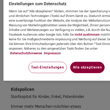
Einstellungen zum Datenschutz
Mehr erfahren
Wenn Sie auf "Alle akzeptieren" klicken, stimmen Sie der Speicherung 
und ähnlichen Technologien (Tools) auf Ihrem Gerät zu. Dadurch ermö
eine zuverlässige Funktion der Website, die Analyse der Websitenutzun
Messung von Marketingaktivitäten sowie die Möglichkeit, Ihnen persona
Inhalte und Werbeanzeigen zur Verfügung zu stellen, z.B. durch die N
Facebook Audiences oder Google Ads. Falls Sie
nicht zustimmen
möchten
keine für Sie maßgeschneiderte Anpassung und Werbung auf dieser Se
Sie können Ihre Entscheidungen jederzeit über den Button "Tool-Eins
anpassen. Näheres zu den eingesetzten Tools finden Sie unter
Datenschutzhinweise
Impressum
Tool-Einstellungen
Alle akzeptieren
Kidspolicen
Startkapital für Kinder, Enkel, Patenkinder
Immer mehr Menschen möchten etwas